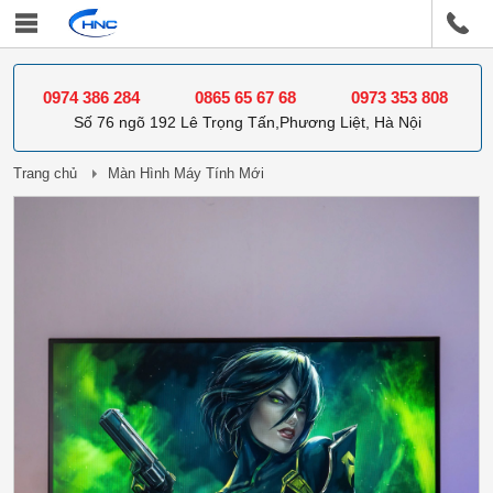
0974 386 284
0865 65 67 68
0973 353 808
Số 76 ngõ 192 Lê Trọng Tấn,Phương Liệt, Hà Nội
Trang chủ
Màn Hình Máy Tính Mới