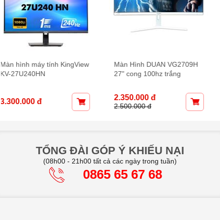
Màn Hình Duan 22" V2218s
Màn hình DUAN IP2409S
100Hz Full Viền trắng
24inch, IPS, 100Hz full viền
trắng ..
1.550.000 đ
1.750.000 đ
TỔNG ĐÀI GÓP Ý KHIẾU NẠI
(08h00 - 21h00 tất cả các ngày trong tuần)
0865 65 67 68