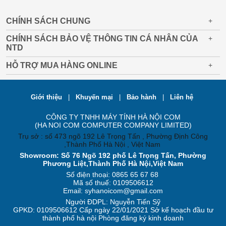
CHÍNH SÁCH CHUNG
+
CHÍNH SÁCH BẢO VỆ THÔNG TIN CÁ NHÂN CỦA
+
NTD
HỖ TRỢ MUA HÀNG ONLINE
+
Giới thiệu
|
Khuyến mại
|
Bảo hành
|
Liên hệ
CÔNG TY TNHH MÁY TÍNH HÀ NỘI COM
(HA NOI COM COMPUTER COMPANY LIMITED)
Trụ sở : số 473 ngõ 192 Lê Trọng Tấn , Phường Định Công
,Thành Phố Hà Nội , Việt Nam
Showroom: Số 76 Ngõ 192 phố Lê Trọng Tấn, Phường
Phương Liệt,Thành Phố Hà Nội,Việt Nam
Số điện thoại: 0865 65 67 68
Mã số thuế: 0109506612
Email: syhanoicom@gmail.com
Người ĐDPL: Nguyễn Tiến Sỹ
GPKD: 0109506612 Cấp ngày 22/01/2021 Sở kế hoạch đầu tư
thành phố hà nội Phòng đăng ký kinh doanh