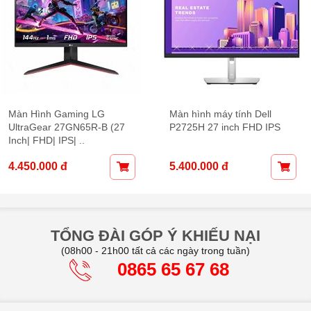
ming LG
Màn hình máy tính Dell
Màn Hình 
GN65R-B (27
P2725H 27 inch FHD IPS
27" cong 1
| ..
2.350.000
5.400.000 đ
2.500.000 
TỔNG ĐÀI GÓP Ý KHIẾU NẠI
(08h00 - 21h00 tất cả các ngày trong tuần)
0865 65 67 68