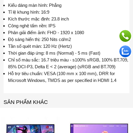
Kiểu dáng màn hình: Phẳng
Tỉ lệ khung hình: 16:9
Kích thước mặc định: 23.8 inch
Công nghệ tấm nền: IPS
Phân giải điểm ảnh: FHD - 1920 x 1080
Độ sáng hiển thị: 250 Nits cd/m2
Tần số quét màn: 120 Hz (Hertz)
Thời gian đáp ứng: 8 ms (Normal) - 5 ms (Fast)
Chỉ số màu sắc: 16.7 triệu màu - s100% sRGB, 100% BT.709,
85% DCI-P3, Delta E < 2 (average) (sRGB and BT.709)
Hỗ trợ tiêu chuẩn: VESA (100 mm x 100 mm), DRR for
Microsoft Windows, TMDS as per specified in HDMI 1.4
SẢN PHẨM KHÁC