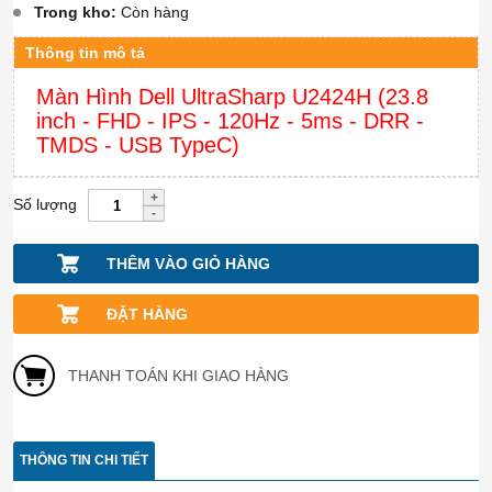
Trong kho:
Còn hàng
Thông tin mô tả
Màn Hình Dell UltraSharp U2424H (23.8
inch - FHD - IPS - 120Hz - 5ms - DRR -
TMDS - USB TypeC)
Số lượng
THÊM VÀO GIỎ HÀNG
ĐẶT HÀNG
THANH TOÁN KHI GIAO HÀNG
THÔNG TIN CHI TIẾT