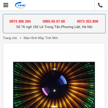
0974 386 284
0865 65 67 68
0973 353 808
Số 76 ngõ 192 Lê Trọng Tấn,Phương Liệt, Hà Nội
Trang chủ
Màn Hình Máy Tính Mới