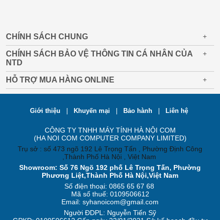
CHÍNH SÁCH CHUNG
+
CHÍNH SÁCH BẢO VỆ THÔNG TIN CÁ NHÂN CỦA
+
NTD
HỖ TRỢ MUA HÀNG ONLINE
+
Giới thiệu
|
Khuyến mại
|
Bảo hành
|
Liên hệ
CÔNG TY TNHH MÁY TÍNH HÀ NỘI COM
(HA NOI COM COMPUTER COMPANY LIMITED)
Trụ sở : số 473 ngõ 192 Lê Trọng Tấn , Phường Định Công
,Thành Phố Hà Nội , Việt Nam
Showroom: Số 76 Ngõ 192 phố Lê Trọng Tấn, Phường
Phương Liệt,Thành Phố Hà Nội,Việt Nam
Số điện thoại: 0865 65 67 68
Mã số thuế: 0109506612
Email: syhanoicom@gmail.com
Người ĐDPL: Nguyễn Tiến Sỹ