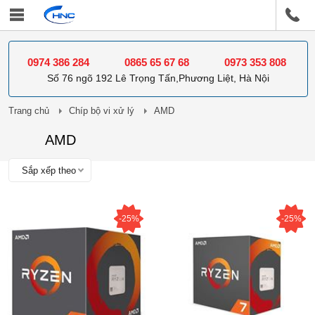
0974 386 284
0865 65 67 68
0973 353 808
Số 76 ngõ 192 Lê Trọng Tấn,Phương Liệt, Hà Nội
Trang chủ
Chíp bộ vi xử lý
AMD
AMD
Sắp xếp theo
-25%
-25%