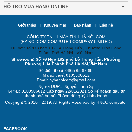
HỖ TRỢ MUA HÀNG ONLINE
+
Giới thiệu
|
Khuyến mại
|
Bảo hành
|
Liên hệ
CÔNG TY TNHH MÁY TÍNH HÀ NỘI COM
(HA NOI COM COMPUTER COMPANY LIMITED)
Trụ sở : số 473 ngõ 192 Lê Trọng Tấn , Phường Định Công
,Thành Phố Hà Nội , Việt Nam
Showroom: Số 76 Ngõ 192 phố Lê Trọng Tấn, Phường
Phương Liệt,Thành Phố Hà Nội,Việt Nam
Số điện thoại: 0865 65 67 68
Mã số thuế: 0109506612
Email: syhanoicom@gmail.com
Người ĐDPL: Nguyễn Tiến Sỹ
GPKD: 0109506612 Cấp ngày 22/01/2021 Sở kế hoạch đầu tư
thành phố hà nội Phòng đăng ký kinh doanh
Copyright © 2010 - 2019. All Rights Reserved by HNCC computer
FACEBOOK