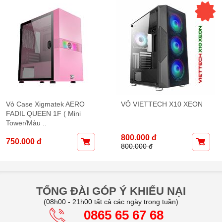
AERO
VỎ VIETTECH X10 XEON
VỎ Viettech Zeus 
ini
800.000 đ
900.000 đ
800.000 đ
TỔNG ĐÀI GÓP Ý KHIẾU NẠI
(08h00 - 21h00 tất cả các ngày trong tuần)
0865 65 67 68