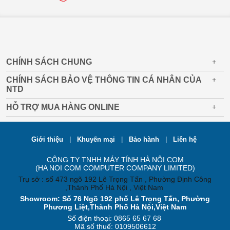
CHÍNH SÁCH CHUNG
+
CHÍNH SÁCH BẢO VỆ THÔNG TIN CÁ NHÂN CỦA
+
NTD
HỖ TRỢ MUA HÀNG ONLINE
+
Giới thiệu
|
Khuyến mại
|
Bảo hành
|
Liên hệ
CÔNG TY TNHH MÁY TÍNH HÀ NỘI COM
(HA NOI COM COMPUTER COMPANY LIMITED)
Trụ sở : số 473 ngõ 192 Lê Trọng Tấn , Phường Định Công
,Thành Phố Hà Nội , Việt Nam
Showroom: Số 76 Ngõ 192 phố Lê Trọng Tấn, Phường
Phương Liệt,Thành Phố Hà Nội,Việt Nam
Số điện thoại: 0865 65 67 68
Mã số thuế: 0109506612