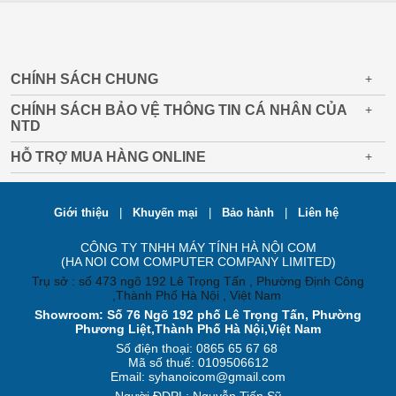
CHÍNH SÁCH CHUNG
+
CHÍNH SÁCH BẢO VỆ THÔNG TIN CÁ NHÂN CỦA
+
NTD
HỖ TRỢ MUA HÀNG ONLINE
+
Giới thiệu
|
Khuyến mại
|
Bảo hành
|
Liên hệ
CÔNG TY TNHH MÁY TÍNH HÀ NỘI COM
(HA NOI COM COMPUTER COMPANY LIMITED)
Trụ sở : số 473 ngõ 192 Lê Trọng Tấn , Phường Định Công
,Thành Phố Hà Nội , Việt Nam
Showroom: Số 76 Ngõ 192 phố Lê Trọng Tấn, Phường
Phương Liệt,Thành Phố Hà Nội,Việt Nam
Số điện thoại: 0865 65 67 68
Mã số thuế: 0109506612
Email: syhanoicom@gmail.com