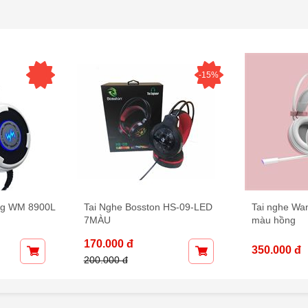
-15%
ng WM 8900L
Tai Nghe Bosston HS-09-LED
Tai nghe Wa
7MÀU
màu hồng
170.000 đ
350.000 đ
200.000 đ