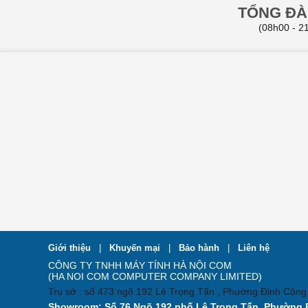
TỔNG ĐÀI
(08h00 - 21
Giới thiệu
|
Khuyến mại
|
Bảo hành
|
Liên hệ
CÔNG TY TNHH MÁY TÍNH HÀ NỘI COM
(HA NOI COM COMPUTER COMPANY LIMITED)
Trụ sở : số 473 ngõ 192 Lê Trọng Tấn , Phường Định Công
Showroom: Số 76 Ngõ 192 phố Lê Trọng Tấn, Phường 