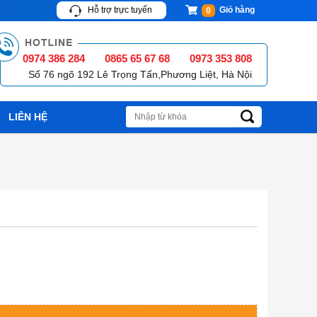
Hỗ trợ trực tuyến
Giỏ hàng
0
0974 386 284
0865 65 67 68
0973 353 808
Số 76 ngõ 192 Lê Trọng Tấn,Phương Liệt, Hà Nội
LIÊN HỆ