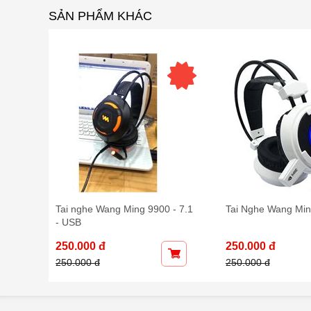
SẢN PHẨM KHÁC
ed
Tai nghe Wang Ming 9900 - 7.1
Tai Nghe Wang Mi
- USB
250.000 đ
250.000 đ
250.000 đ
250.000 đ