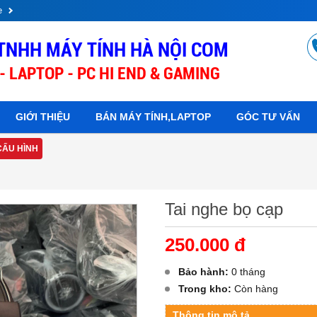
e
TNHH MÁY TÍNH HÀ NỘI COM
- LAPTOP - PC HI END & GAMING
GIỚI THIỆU
BÁN MÁY TÍNH,LAPTOP
GÓC TƯ VẤN
CẤU HÌNH
Tai nghe bọ cạp
250.000 đ
Bảo hành:
0 tháng
Trong kho:
Còn hàng
Thông tin mô tả