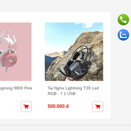
ngming 9800 Pink
Tai Nghe Lightning T39 Led
Tai n
RGB - 7.1 USB
- USB
250.0
500.000 đ
250.0