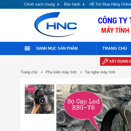
Chính sách chung
Bảo hành
Hỗ Trợ Mua Hàng Onlin
CÔNG TY 
MÁY TÍNH 
TRANG CHỦ
DANH MỤC SẢN PHẨM
XÂY DỰNG 
Trang chủ
Phụ kiện máy tính
Tai nghe máy tính