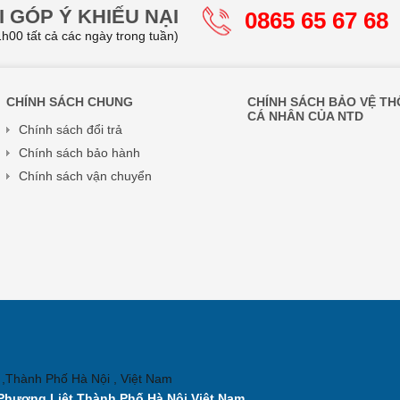
 GÓP Ý KHIẾU NẠI
0865 65 67 68
h00 tất cả các ngày trong tuần)
CHÍNH SÁCH CHUNG
CHÍNH SÁCH BẢO VỆ TH
CÁ NHÂN CỦA NTD
Chính sách đổi trả
Chính sách bảo hành
Chính sách vận chuyển
 ,Thành Phố Hà Nội , Việt Nam
Phương Liệt,Thành Phố Hà Nội,Việt Nam