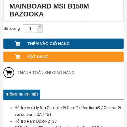
MAINBOARD MSI B150M
BAZOOKA
Số lượng
THÊM VÀO GIỎ HÀNG
ĐẶT HÀNG
THANH TOÁN KHI GIAO HÀNG
THÔNG TIN CHI TIẾT
Hỗ trợ vi xử lý 6th Gen Intel® Core™ / Pentium® / Celeron®
với socket LGA 1151
Hỗ trợ Ram DDR4-2133