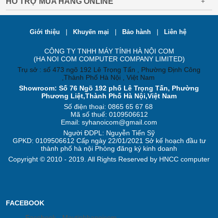
HỖ TRỢ MUA HÀNG ONLINE
+
Giới thiệu
|
Khuyến mại
|
Bảo hành
|
Liên hệ
CÔNG TY TNHH MÁY TÍNH HÀ NỘI COM
(HA NOI COM COMPUTER COMPANY LIMITED)
Trụ sở : số 473 ngõ 192 Lê Trọng Tấn , Phường Định Công
,Thành Phố Hà Nội , Việt Nam
Showroom: Số 76 Ngõ 192 phố Lê Trọng Tấn, Phường
Phương Liệt,Thành Phố Hà Nội,Việt Nam
Số điện thoại: 0865 65 67 68
Mã số thuế: 0109506612
Email: syhanoicom@gmail.com
Người ĐDPL: Nguyễn Tiến Sỹ
GPKD: 0109506612 Cấp ngày 22/01/2021 Sở kế hoạch đầu tư
thành phố hà nội Phòng đăng ký kinh doanh
Copyright © 2010 - 2019. All Rights Reserved by HNCC computer
FACEBOOK
Facebook - Maytinhhanoicom