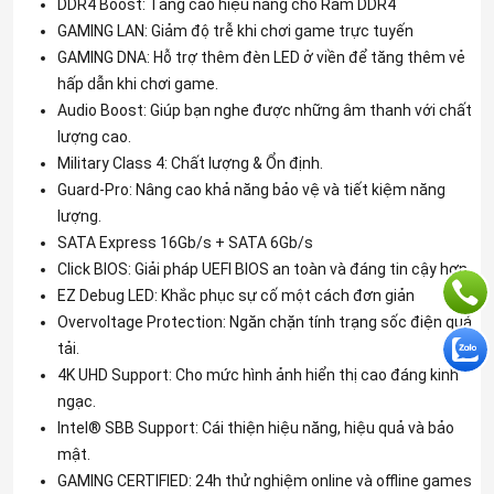
DDR4 Boost: Tăng cao hiệu năng cho Ram DDR4
GAMING LAN: Giảm độ trễ khi chơi game trực tuyến
GAMING DNA: Hỗ trợ thêm đèn LED ở viền để tăng thêm vẻ
hấp dẫn khi chơi game.
Audio Boost: Giúp bạn nghe được những âm thanh với chất
lượng cao.
Military Class 4: Chất lượng & Ổn định.
Guard-Pro: Nâng cao khả năng bảo vệ và tiết kiệm năng
lượng.
SATA Express 16Gb/s + SATA 6Gb/s
Click BIOS: Giải pháp UEFI BIOS an toàn và đáng tin cậy hơn.
EZ Debug LED: Khắc phục sự cố một cách đơn giản
Overvoltage Protection: Ngăn chặn tính trạng sốc điện quá
tải.
4K UHD Support: Cho mức hình ảnh hiển thị cao đáng kinh
ngạc.
Intel® SBB Support: Cái thiện hiệu năng, hiệu quả và bảo
mật.
GAMING CERTIFIED: 24h thử nghiệm online và offline games