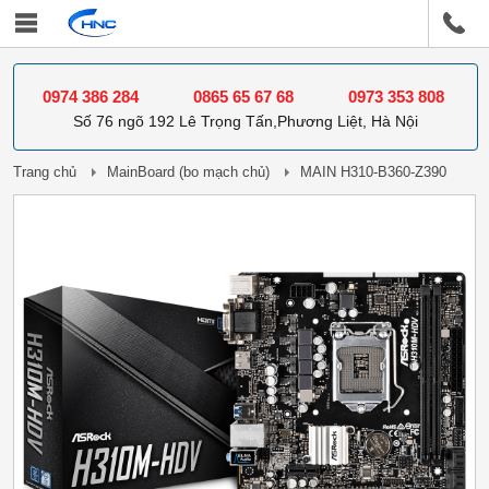
0974 386 284
0865 65 67 68
0973 353 808
Số 76 ngõ 192 Lê Trọng Tấn,Phương Liệt, Hà Nội
Trang chủ
MainBoard (bo mạch chủ)
MAIN H310-B360-Z390