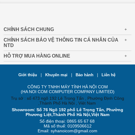
CHÍNH SÁCH CHUNG
+
CHÍNH SÁCH BẢO VỆ THÔNG TIN CÁ NHÂN CỦA
+
NTD
HỖ TRỢ MUA HÀNG ONLINE
+
Giới thiệu
|
Khuyến mại
|
Bảo hành
|
Liên hệ
CÔNG TY TNHH MÁY TÍNH HÀ NỘI COM
(HA NOI COM COMPUTER COMPANY LIMITED)
Trụ sở : số 473 ngõ 192 Lê Trọng Tấn , Phường Định Công
,Thành Phố Hà Nội , Việt Nam
Showroom: Số 76 Ngõ 192 phố Lê Trọng Tấn, Phường
Phương Liệt,Thành Phố Hà Nội,Việt Nam
Số điện thoại: 0865 65 67 68
Mã số thuế: 0109506612
Email: syhanoicom@gmail.com