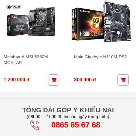
inboard MSI B360M
Main Gigabyte H310M-DS2
RTAR
200.000 đ
800.000 đ
TỔNG ĐÀI GÓP Ý KHIẾU NẠI
(08h00 - 21h00 tất cả các ngày trong tuần)
0865 65 67 68