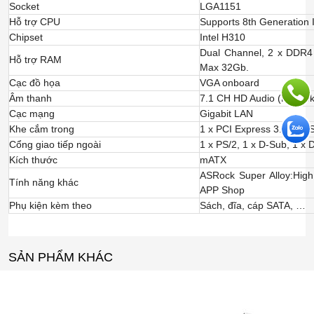
Socket
LGA1151
Hỗ trợ CPU
Supports 8th Generation 
Chipset
Intel H310
Dual Channel, 2 x DDR4
Hỗ trợ RAM
Max 32Gb.
Cạc đồ họa
VGA onboard
Âm thanh
7.1 CH HD Audio (Realte
Cạc mạng
Gigabit LAN
Khe cắm trong
1 x PCI Express 3.0 x16 S
Cổng giao tiếp ngoài
1 x PS/2, 1 x D-Sub, 1 x 
Kích thước
mATX
ASRock Super Alloy:High
Tính năng khác
APP Shop
Phụ kiện kèm theo
Sách, đĩa, cáp SATA, …
SẢN PHẨM KHÁC