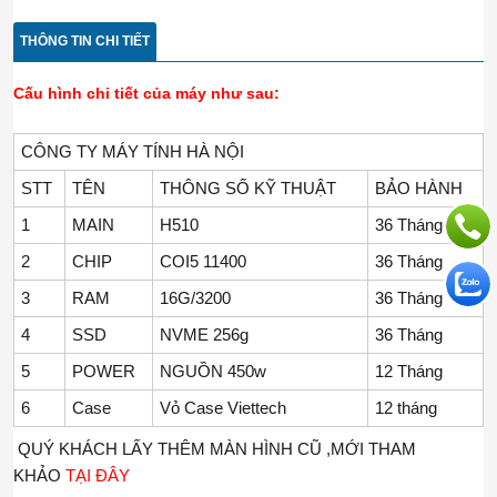
THÔNG TIN CHI TIẾT
Cấu hình chi tiết của máy như sau:
CÔNG TY MÁY TÍNH HÀ NỘI
STT
TÊN
THÔNG SỐ KỸ THUẬT
BẢO HÀNH
1
MAIN
H510
36 Tháng
2
CHIP
COI5 11400
36 Tháng
3
RAM
16G/3200
36 Tháng
4
SSD
NVME 256g
36 Tháng
5
POWER
NGUỒN 450w
12 Tháng
6
Case
Vỏ Case Viettech
12 tháng
QUÝ KHÁCH LẤY THÊM MÀN HÌNH CŨ ,MỚI THAM
KHẢO
TẠI ĐÂY