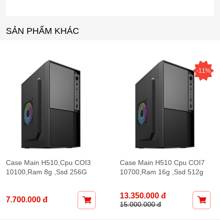
SẢN PHẨM KHÁC
-11%
se Main H510,Cpu COI3
Case Main H510 Cpu COI7
100,Ram 8g ,Ssd 256G
10700,Ram 16g ,Ssd 512g
13.350.000 đ
700.000 đ
15.000.000 đ