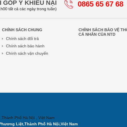
 GÓP Ý KHIẾU NẠI
0865 65 67 68
h00 tất cả các ngày trong tuần)
CHÍNH SÁCH CHUNG
CHÍNH SÁCH BẢO VỆ TH
CÁ NHÂN CỦA NTD
Chính sách đổi trả
Chính sách bảo hành
Chính sách vận chuyển
 ,Thành Phố Hà Nội , Việt Nam
Phương Liệt,Thành Phố Hà Nội,Việt Nam