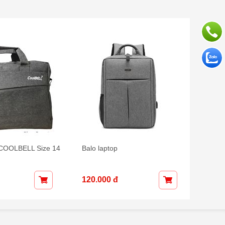
 COOLBELL Size 14
Balo laptop
Cặp L
inch
120.000 đ
75.00