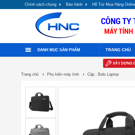
Chính sách chung
Bảo hành
Hỗ Trợ Mua Hàng Onlin
CÔNG TY 
MÁY TÍNH 
TRANG CHỦ
DANH MỤC SẢN PHẨM
XÂY DỰNG 
Trang chủ
Phụ kiện máy tính
Cặp , Balo Laptop