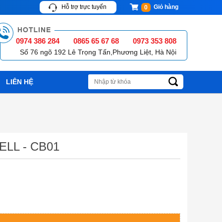
Hỗ trợ trực tuyến
Giỏ hàng
0
0974 386 284
0865 65 67 68
0973 353 808
Số 76 ngõ 192 Lê Trọng Tấn,Phương Liệt, Hà Nội
LIÊN HỆ
ELL - CB01