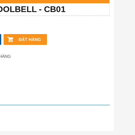
OOLBELL - CB01
ĐẶT HÀNG
 HÀNG