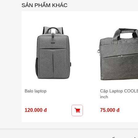
SẢN PHẨM KHÁC
ze 14
Balo laptop
Cặp Laptop COOLB
inch
120.000 đ
75.000 đ