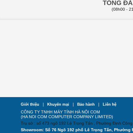
TỔNG ĐÀI
(08h00 - 21
Giới thiệu
|
Khuyến mại
|
Bảo hành
|
Liên hệ
CÔNG TY TNHH MÁY TÍNH HÀ NỘI COM
(HA NOI COM COMPUTER COMPANY LIMITED)
Trụ sở : số 473 ngõ 192 Lê Trọng Tấn , Phường Định Công
Showroom: Số 76 Ngõ 192 phố Lê Trọng Tấn, Phường 