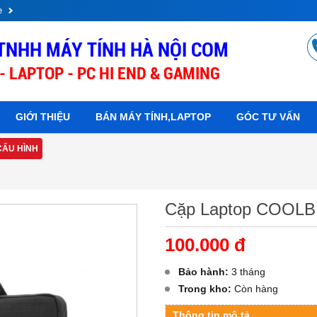
e
TNHH MÁY TÍNH HÀ NỘI COM
- LAPTOP - PC HI END & GAMING
GIỚI THIỆU
BÁN MÁY TÍNH,LAPTOP
GÓC TƯ VẤN
CẤU HÌNH
Cặp Laptop COOLB
100.000 đ
Bảo hành:
3 tháng
Trong kho:
Còn hàng
Thông tin mô tả