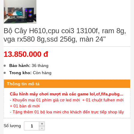
Bộ Cây H610,cpu coi3 13100f, ram 8g,
vga rx580 8g,ssd 256g, màn 24"
13.850.000 đ
Bảo hành:
36 tháng
Trong kho:
Còn hàng
Thông tin mô tả
Cấu hình máy chơi mượt mà các game lol,cf,fifa,pubg...
- Khuyến mại 01 phím giả cơ led mới + 01 chuột fulhen mới
+ 01 bàn di mới
- Tặng thêm 01 bộ loa mini cho khách đến trực tiếp shop lấy
Số lượng