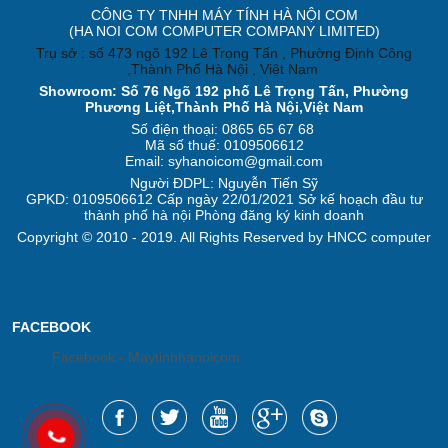
CÔNG TY TNHH MÁY TÍNH HÀ NỘI COM
(HA NOI COM COMPUTER COMPANY LIMITED)
Trụ sở : số 473 ngõ 192 Lê Trọng Tấn , Phường Định Công
,Thành Phố Hà Nội , Việt Nam
Showroom: Số 76 Ngõ 192 phố Lê Trọng Tấn, Phường
Phương Liệt,Thành Phố Hà Nội,Việt Nam
Số điện thoại: 0865 65 67 68
Mã số thuế: 0109506612
Email: syhanoicom@gmail.com
Người ĐDPL: Nguyễn Tiến Sỹ
GPKD: 0109506612 Cấp ngày 22/01/2021 Sở kế hoạch đầu tư
thành phố hà nội Phòng đăng ký kinh doanh
Copyright © 2010 - 2019. All Rights Reserved by HNCC computer
FACEBOOK
Facebook - Maytinhhanoicom