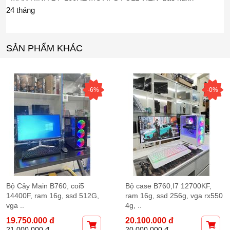
24 tháng
SẢN PHẨM KHÁC
-0%
-14%
0KF,
Bộ main H610, i3 13100f, ram
Bộ Cây H610,cpu co
a rx550
16g, ssd 256g, vga RX550 4g
13100f, ram 8g, vga
, ..
4g,ssd 256g, ..
13.300.000 đ
12.000.000 đ
15.500.000 đ
13.500.000 đ